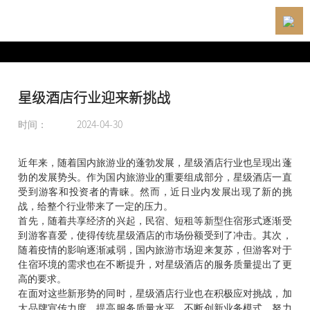
网站首页
品牌介绍
星级酒店行业迎来新挑战

时间：
2024-04-30
产品中心

近年来，随着国内旅游业的蓬勃发展，星级酒店行业也呈现出蓬
案例项目
勃的发展势头。作为国内旅游业的重要组成部分，星级酒店一直
受到游客和投资者的青睐。然而，近日业内发展出现了新的挑
战，给整个行业带来了一定的压力。
新闻资讯

首先，随着共享经济的兴起，民宿、短租等新型住宿形式逐渐受
到游客喜爱，使得传统星级酒店的市场份额受到了冲击。其次，
下载专区
随着疫情的影响逐渐减弱，国内旅游市场迎来复苏，但游客对于
住宿环境的需求也在不断提升，对星级酒店的服务质量提出了更
高的要求。
联系我们

在面对这些新形势的同时，星级酒店行业也在积极应对挑战，加
大品牌宣传力度，提高服务质量水平，不断创新业务模式，努力